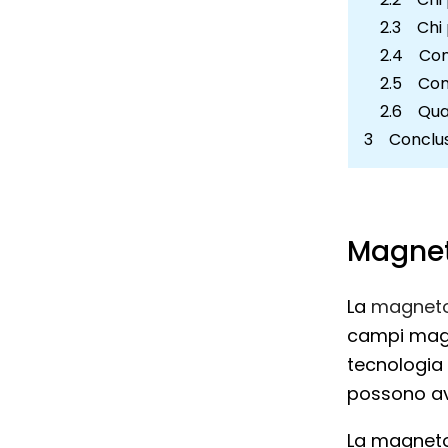
Chi
Con
Com
Qua
Conclu
Magnet
La
magneto
campi magne
tecnologia 
possono av
La magnetot