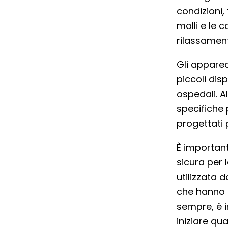
condizioni, 
molli e le 
rilassament
Gli appare
piccoli disp
ospedali. Al
specifiche 
progettati p
È importan
sicura per
utilizzata 
che hanno u
sempre, è i
iniziare qu