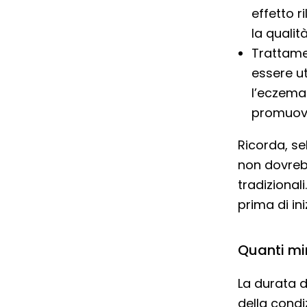
effetto r
la qualit
Trattame
essere ut
l’eczema 
promuover
Ricorda, se
non dovreb
tradizional
prima di in
Quanti mi
La durata 
della condi