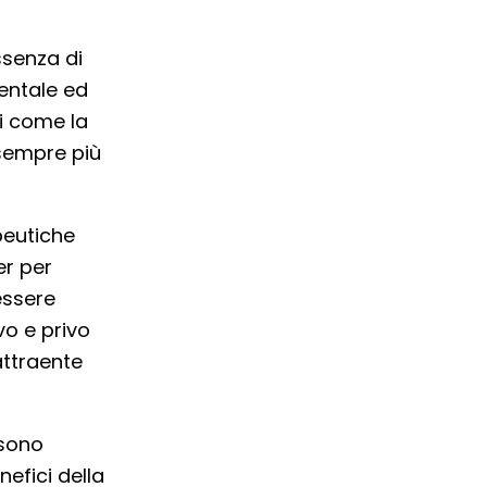
ssenza di
mentale ed
i come la
sempre più
peutiche
er per
essere
vo e privo
attraente
ssono
nefici della