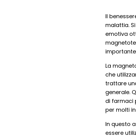
Il benesser
malattia. S
emotiva ott
magnetoter
importante
La magneto
che utilizz
trattare un
generale. Q
di farmaci 
per molti in
In questo 
essere util