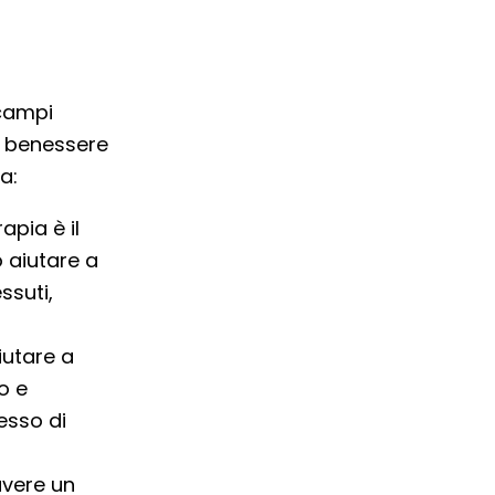
 campi
l benessere
a:
apia è il
 aiutare a
ssuti,
iutare a
o e
esso di
avere un