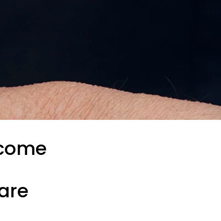
 come
are