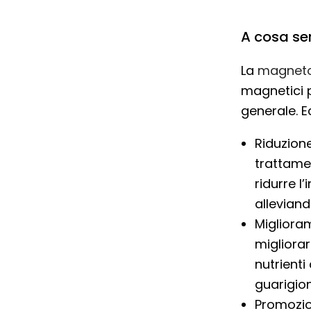
A cosa se
La
magneto
magnetici p
generale. E
Riduzione
trattame
ridurre l
alleviand
Migliora
migliora
nutrienti
guarigion
Promozio