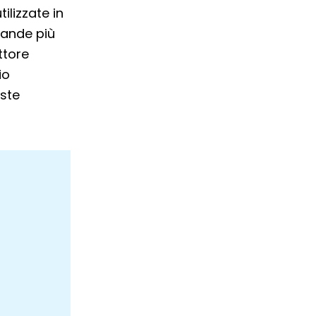
lizzate in
mande più
ttore
io
este