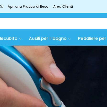
4%
Apri una Pratica di Reso
Area Clienti
decubito
Ausili per il bagno
Pedaliere per 