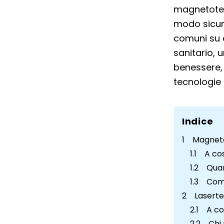
magnetotera
modo sicur
comuni su q
sanitario, 
benessere,
tecnologie 
Indice
Magneto
A co
Quan
Come
Lasert
A co
Chi 