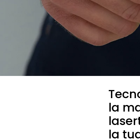
Tecno
la ma
laser
la tu