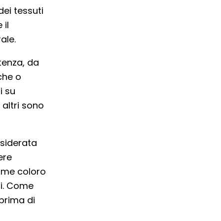
dei tessuti
 il
ale.
tenza, da
iche o
i su
 altri sono
siderata
ere
come coloro
li. Come
prima di