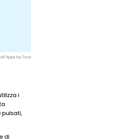
uff Apps
by
Tsun
ilizza i
ta
 pulsati,
e di