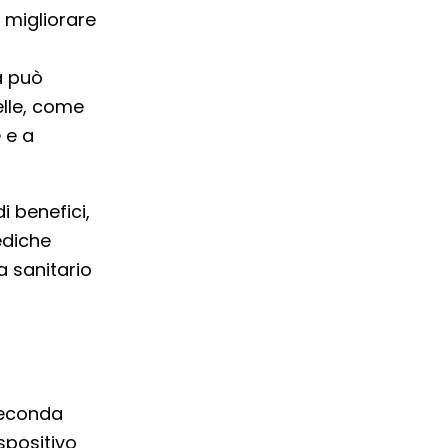
a migliorare
a può
elle, come
 e a
 benefici,
ediche
a sanitario
seconda
spositivo