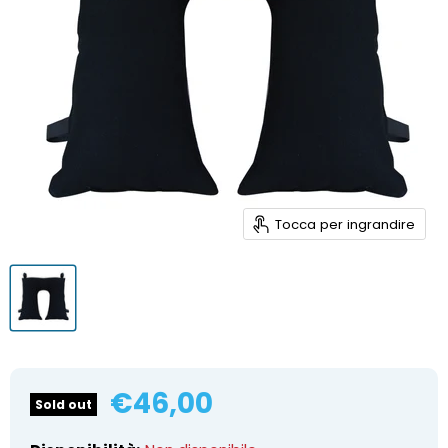
Tocca per ingrandire
Prezzo attuale
€46,00
Sold out