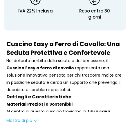
IVA 22% Inclusa
Reso entro 30
giorni
Cuscino Easy a Ferro di Cavallo: Una
Seduta Protettiva e Confortevole
Nel delicato ambito della salute e del benessere, il
Cuscino Easy a ferro di cavallo
rappresenta una
soluzione innovativa pensata per chi trascorre molte ore
in posizione seduta e cerca un supporto che prevenga il
decubito e i problemi prostatici.
Dettagli e Caratteristiche
Materiali Preziosi e Sostenibili
Al centro di questo cuscino troviamo la
fibra cava
siliconata
, materiale noto per la sua capacità di offrire
Mostra di più
Dimensioni: 48 x 43 cm
un supporto confortevole pur mantenendo una struttura
Peso: 600 gr