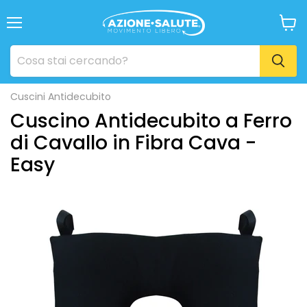
Menu
Visua
il
carrel
Cuscini Antidecubito
Cuscino Antidecubito a Ferro
di Cavallo in Fibra Cava -
Easy