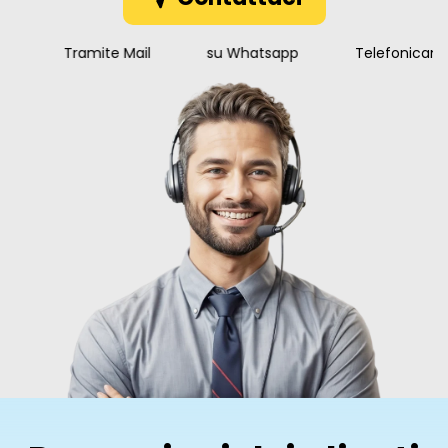
dell'utilizzatore, assicurando un'esperienza personalizzata
e confortevole. La facilità di estrazione delle pedane
Tramite Mail
su Whatsapp
Telefonicame
facilita, inoltre, le operazioni di trasferimento e di pulizia.
Sicurezza della Sedia a Rotelle Pieghevole
Freni di Stazionamento e Cintura di Sicurezza
La nostra carrozzina è dotata di freni di stazionamento a
leva in acciaio, che assicurano un'eccellente sicurezza
durante le soste e le operazioni di trasferimento. In
aggiunta, la cintura di sicurezza e l'attacco forcella
rinforzato garantiscono ulteriore protezione e stabilità
durante l'utilizzo della carrozzina.
Seduta in Nylon Imbottito e Tasca Posteriore
La seduta in Nylon imbottito offre un supporto comodo e
durevole, mentre la pratica tasca posteriore sullo
schienale permette di riporre oggetti personali in modo
sicuro e alla portata di mano.
Guida alla Rimozione delle Ruote per il