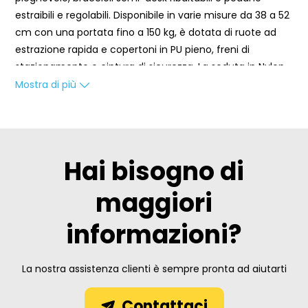
estraibili e regolabili. Disponibile in varie misure da 38 a 52
cm con una portata fino a 150 kg, è dotata di ruote ad
estrazione rapida e copertoni in PU pieno, freni di
stazionamento e cintura di sicurezza. La seduta in Nylon
imbottito e la tasca posteriore assicurano comfort e
Mostra di più
comodità, mentre il design elegante in colore grigio si
integra perfettamente in ogni ambiente.
Funzionalità della Sedia a Rotelle per Anziani e Di
Braccioli Semi-desk Ribaltabili
Hai bisogno di
I braccioli semi-desk ribaltabili con imbottitura in PU
garantiscono il massimo comfort. Questa feature
maggiori
consente all'utilizzatore di avvicinarsi ai tavoli e ad altre
superfici di lavoro senza alcuna difficoltà, rendendo la
informazioni?
Carrozzina Pieghevole Comfort particolarmente pratica
e versatile.
La nostra assistenza clienti è sempre pronta ad aiutarti
Pedane Estraibili e Regolabili in Altezza
Le pedane estraibili e regolabili in altezza permettono di
Contattaci
adattare la carrozzina alle specifiche necessità