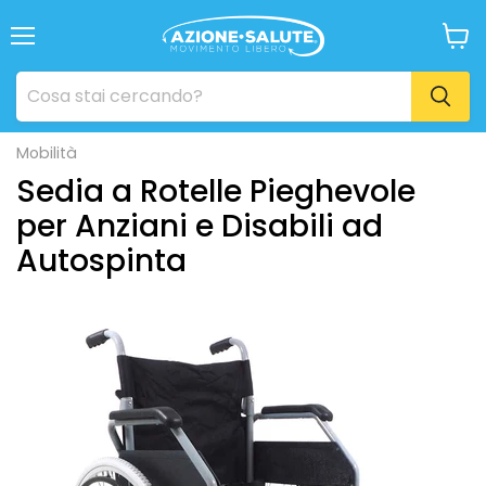
Menu
Visua
il
carrel
Mobilità
Sedia a Rotelle Pieghevole
per Anziani e Disabili ad
Autospinta