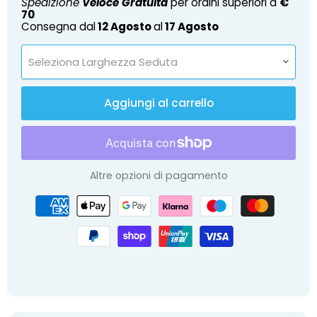
Spedizione
Veloce
Gratuita 
per ordini superiori a 
€ 
70
Consegna dal
 12 Agosto 
al
 17 Agosto
Seleziona Larghezza Seduta
Aggiungi al carrello
Altre opzioni di pagamento