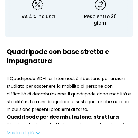
IVA 4% Inclusa
Reso entro 30
giorni
Quadripode con base stretta e
impugnatura
Il Quadripode AD-11 di Intermed, è il bastone per anziani
studiato per sostenere la mobilità di persone con
difficoltà di deambulazione. Il quadripode dona mobilità e
stabilità in termini di equilibrio e sostegno, anche nei casi
in cui siano presenti problemi di forza.
Quadripode per deambulazione: struttura
Il bastone ha base stretta in acciaio cromato e il manico
aperto, con impugnatura anatomica in polipropilene. Il
Mostra di più
Dimensione della base: 38 x 23 x 26 x 23 cm